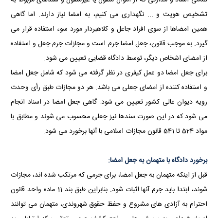
تمامی اسناد و مدارکی که از اموال منقول یا غیرمنقول و سندهای مربوط به
تشخیص هویت و ... نگهداری می کنیم، به امضا نیاز دارند. اما گاهی
همین امضاها از سوی افراد جاعل و کلاهبردار مورد سوء استفاده قرار می
گیرد. به موجب قانون، جعل امضا جرم است و مجازات جرم جعل و استفاده
از امضای اشخاص دیگر، توسط دادگاه قضایی تعیین می شود.
برای جعل امضا دو عمل کیفری در نظر گرفته می شود که شامل جعل امضا
و استفاده کننده از امضای جعلی می باشد. هر دو مجازات طبق رأی وحدت
رویه دیوان عالی كشور تعیین می شود. گاهی جعل امضا در اسناد انجام
می شود که در این صورت سندها نیز جعلی محسوب می شوند و مطابق با
مواد 524 تا 541 قانون مجازات اسلامی با آنها برخورد می شود.
برخورد دادگاه با متهمان به جعل امضا:
قبل از اینکه متهمان به جعل امضا، برای جرمی که مرتکب شده اند، مجازات
شوند، ابتدا باید جرم آنها اثبات شود. بنابراین طبق بند 11 ماده واحد قانون
احترام به آزادی های مشروع و حفظ حقوق شهروندی، متهمان می توانند